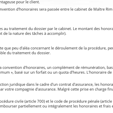
tageuse pour le client.
nvention d'honoraires sera passée entre le cabinet de Maître Rim T
 au traitement du dossier par le cabinet. Le montant des honorai
 de la nature des tâches à accomplir).
xiste que peu d'aléa concernant le déroulement de la procédure, p
mble du traitement du dossier.
 la convention d'honoraires, un complément de rémunération, basé 
inimum », basé sur un forfait ou un quota d'heures. L'honoraire de
ction juridique dans le cadre d'un contrat d'assurance, les honora
ar votre compagnie d'assurance. Malgré cette prise en charge fina
cédure civile (article 700) et le code de procédure pénale (article 
embourser partiellement ou intégralement les honoraires et frais